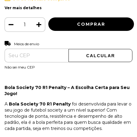
Ver mais detalhes
ALTERAR CEP
Entregas para o CEP:
Meios de envio
CALCULAR
Não sei meu CEP
Bola Society 70 R1 Penalty – A Escolha Certa para Seu
Jogo!
A
Bola Society 70 R1 Penalty
foi desenvolvida para levar o
seu jogo de futebol society a um nível superior! Com
tecnologia de ponta, resistência e desempenho de alto
padrão, ela é a bola perfeita para quem busca qualidade em
cada partida, seja em treinos ou competições.