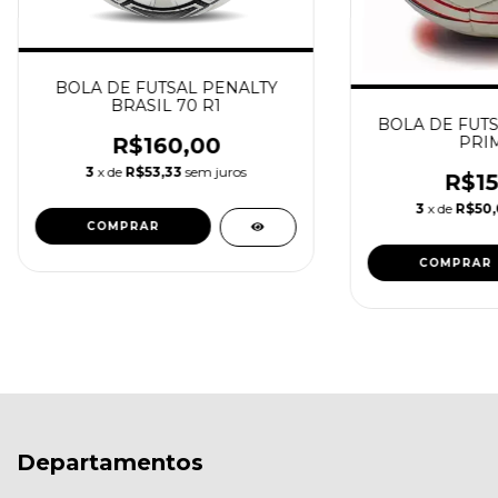
BOLA DE FUTSAL PENALTY
BRASIL 70 R1
BOLA DE FUT
R$160,00
PRIM
3
x de
R$53,33
sem juros
R$15
3
x de
R$50
Departamentos