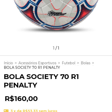
1
/
1
Início
>
Acessórios Esportivos
>
Futebol
>
Bolas
>
BOLA SOCIETY 70 R1 PENALTY
BOLA SOCIETY 70 R1
PENALTY
R$160,00
3
x de
R$53,33
sem juros